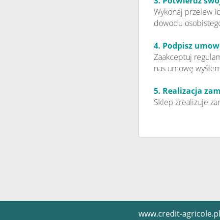
3. Potwierdź sw
Wykonaj przelew id
dowodu osobistego 
4. Podpisz umow
Zaakceptuj regula
nas umowę wyślemy
5. Realizacja za
Sklep zrealizuje za
www.credit-agricole.p