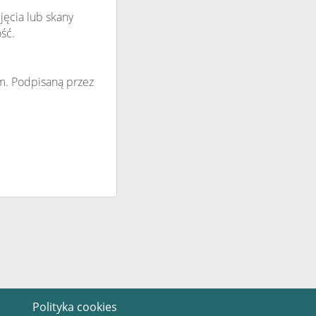
jęcia lub skany
ść.
m. Podpisaną przez
Polityka cookies