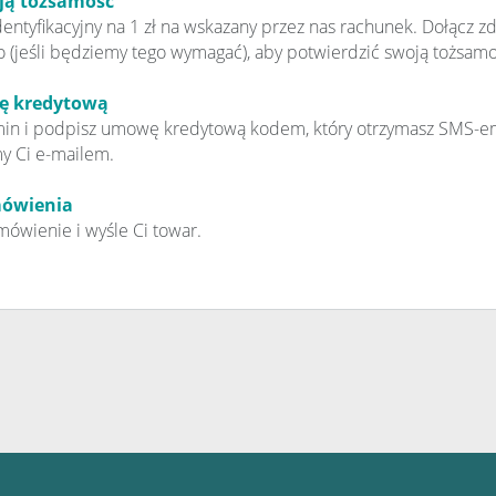
oją tożsamość
entyfikacyjny na 1 zł na wskazany przez nas rachunek. Dołącz zd
(jeśli będziemy tego wymagać), aby potwierdzić swoją tożsamo
ę kredytową
min i podpisz umowę kredytową kodem, który otrzymasz SMS-e
 Ci e-mailem.
mówienia
mówienie i wyśle Ci towar.
l