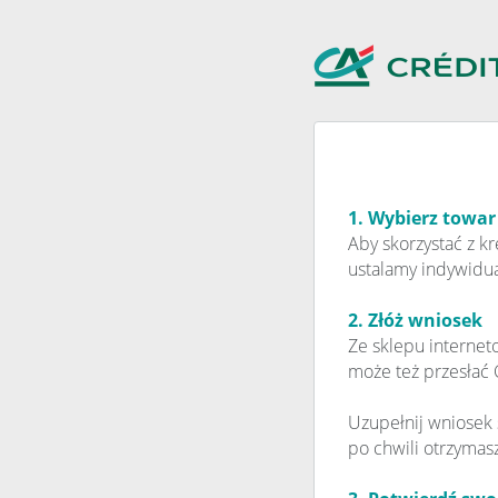
1. Wybierz towar
Aby skorzystać z k
ustalamy indywidua
2. Złóż wniosek
Ze sklepu internet
może też przesłać C
Uzupełnij wniosek 
po chwili otrzymas