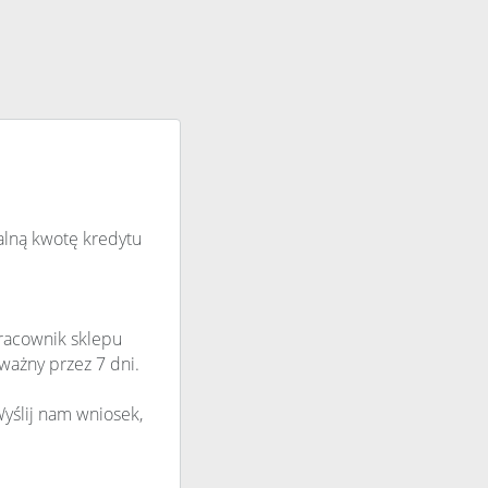
malną kwotę kredytu
Pracownik sklepu
 ważny przez 7 dni.
yślij nam wniosek,